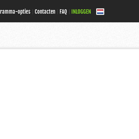
gramma-opties
Contacten
FAQ
INLOGGEN