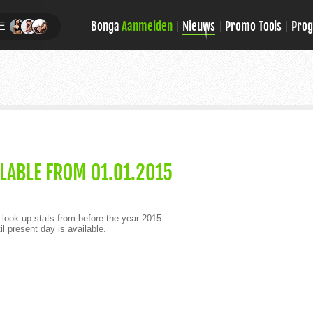
Bonga
Aanmelden
Nieuws
Promo Tools
Pro
E
ILABLE FROM 01.01.2015
o look up stats from before the year 2015.
l present day is available.