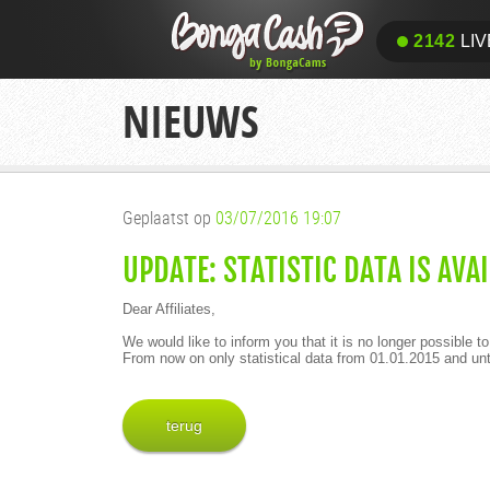
2142
LIV
NIEUWS
Geplaatst op
03/07/2016 19:07
UPDATE: STATISTIC DATA IS AVA
Dear Affiliates,
We would like to inform you that it is no longer possible t
From now on only statistical data from 01.01.2015 and unti
terug