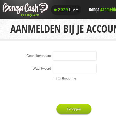
Bonga
Aanmeld
2079
LIVE
2079
LIVE
AANMELDEN BIJ JE ACCOU
Gebruikersnaam
Wachtwoord
Onthoud me
Inloggen