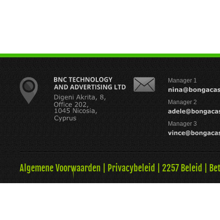
Manager 1
Manager 2
Manager 3
Algemene Voorwaarden
|
Privacybeleid
|
2257 Beleid
|
Be